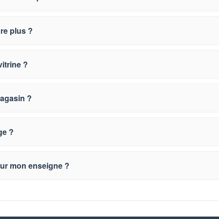
dre plus ?
itrine ?
magasin ?
ge ?
our mon enseigne ?