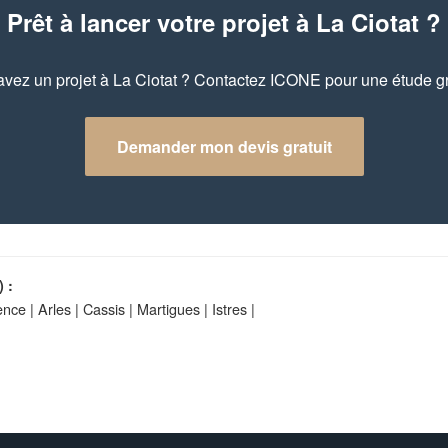
Prêt à lancer votre projet à La Ciotat ?
vez un projet à La Ciotat ? Contactez ICONE pour une étude gr
Demander mon devis gratuit
 :
ence
|
Arles
|
Cassis
|
Martigues
|
Istres
|