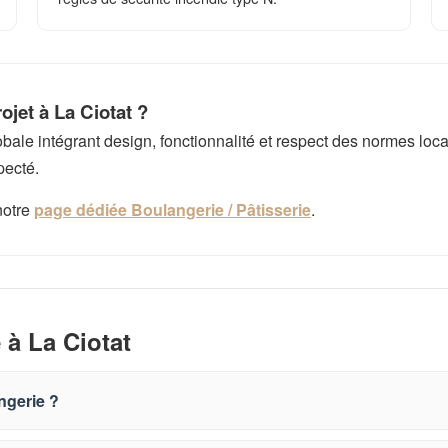
jet à La Ciotat ?
e intégrant design, fonctionnalité et respect des normes local
pecté.
notre
page dédiée Boulangerie / Pâtisserie
.
à La Ciotat
ngerie ?