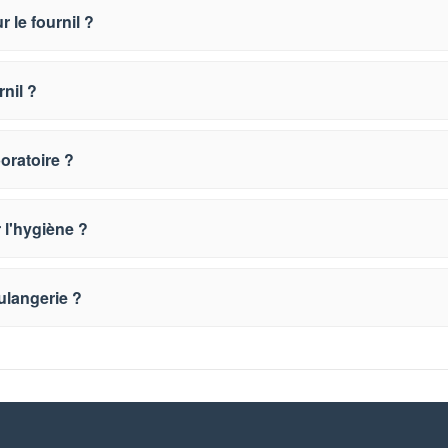
r le fournil ?
nil ?
boratoire ?
 l'hygiène ?
ulangerie ?