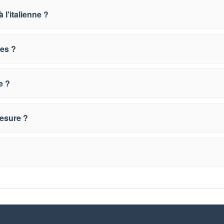
 l'italienne ?
ues ?
e ?
esure ?