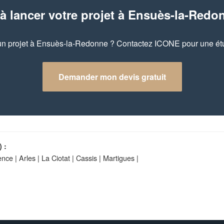
 à lancer votre projet à Ensuès-la-Redo
n projet à Ensuès-la-Redonne ? Contactez ICONE pour une étu
Demander mon devis gratuit
 :
ence
|
Arles
|
La Ciotat
|
Cassis
|
Martigues
|