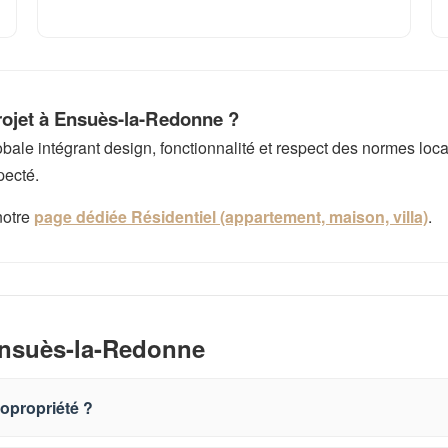
rojet à Ensuès-la-Redonne ?
e intégrant design, fonctionnalité et respect des normes local
pecté.
notre
page dédiée Résidentiel (appartement, maison, villa)
.
Ensuès-la-Redonne
opropriété ?