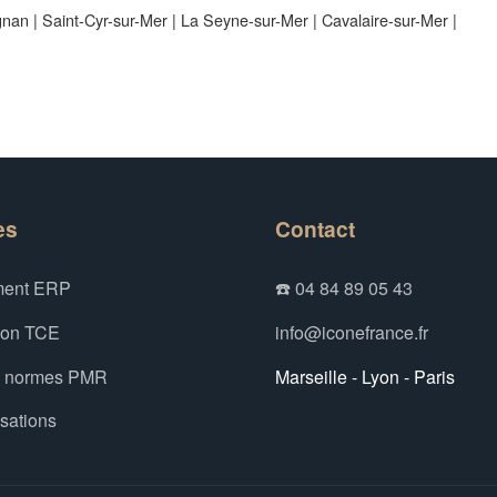
gnan
|
Saint-Cyr-sur-Mer
|
La Seyne-sur-Mer
|
Cavalaire-sur-Mer
|
es
Contact
ent ERP
☎️ 04 84 89 05 43
ion TCE
info@iconefrance.fr
x normes PMR
Marseille - Lyon - Paris
isations