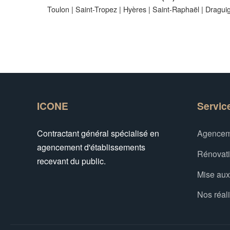
Toulon
|
Saint-Tropez
|
Hyères
|
Saint-Raphaël
|
Dragui
ICONE
Servic
Contractant général spécialisé en
Agencem
agencement d'établissements
Rénovat
recevant du public.
Mise au
Nos réal