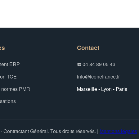
es
Contact
ent ERP
☎️ 04 84 89 05 43
ion TCE
info@iconefrance.fr
x normes PMR
Marseille - Lyon - Paris
isations
 Contractant Général. Tous droits réservés. |
Mentions légales