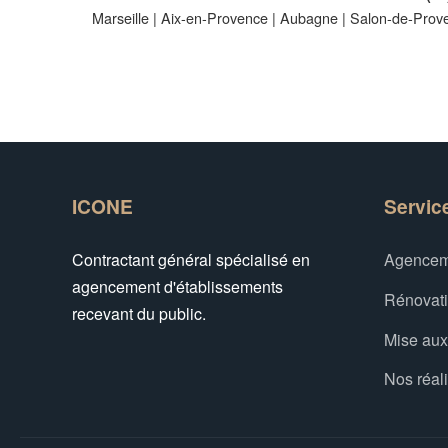
Marseille
|
Aix-en-Provence
|
Aubagne
|
Salon-de-Prov
ICONE
Servic
Contractant général spécialisé en
Agencem
agencement d'établissements
Rénovat
recevant du public.
Mise au
Nos réal