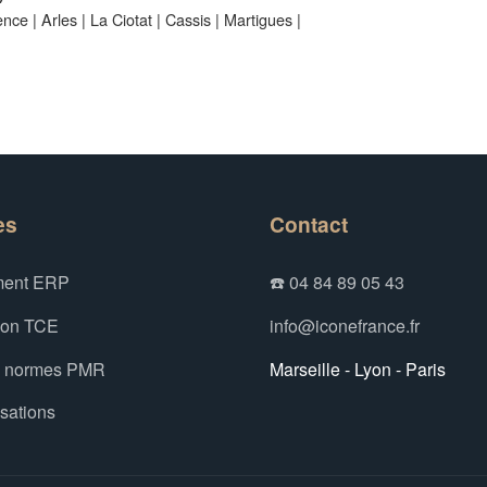
ence
|
Arles
|
La Ciotat
|
Cassis
|
Martigues
|
es
Contact
ent ERP
☎️ 04 84 89 05 43
ion TCE
info@iconefrance.fr
x normes PMR
Marseille - Lyon - Paris
isations