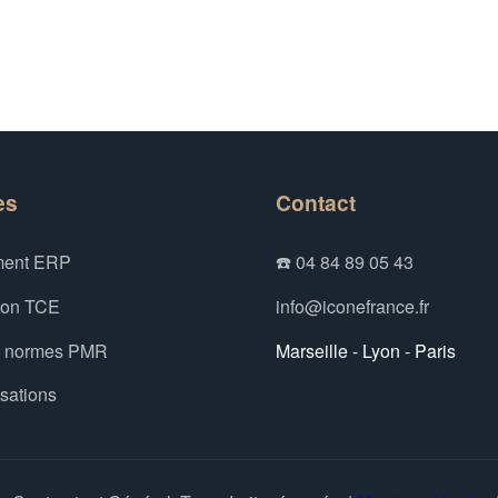
es
Contact
ent ERP
☎️ 04 84 89 05 43
ion TCE
info@iconefrance.fr
x normes PMR
Marseille - Lyon - Paris
isations