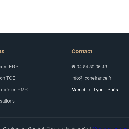
es
Contact
ent ERP
☎️ 04 84 89 05 43
ion TCE
info@iconefrance.fr
x normes PMR
Marseille - Lyon - Paris
isations
 Contractant Général. Tous droits réservés. |
Mentions légales