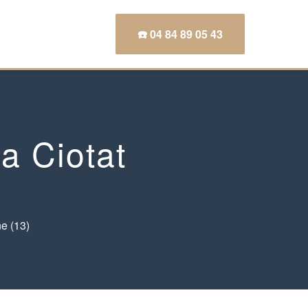
☎️ 04 84 89 05 43
a Ciotat
e (13)