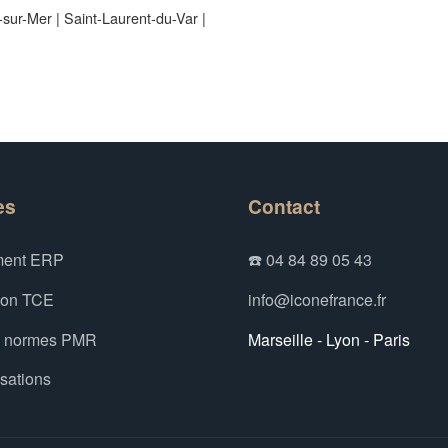
e-sur-Mer
|
Saint-Laurent-du-Var
|
es
Contact
ent ERP
☎️ 04 84 89 05 43
ion TCE
info@iconefrance.fr
x normes PMR
Marseille - Lyon - Paris
isations