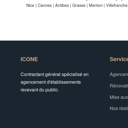
Nice
|
Cannes
|
Antibes
|
Grasse
|
Menton
|
Villefranch
ICONE
Servic
Contractant général spécialisé en
Agencem
agencement d'établissements
Rénovat
recevant du public.
Mise au
Nos réal