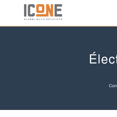
Élec
Cont