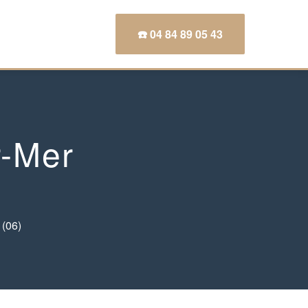
☎️ 04 84 89 05 43
r-Mer
 (06)