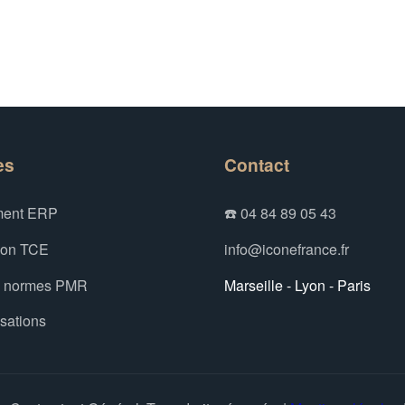
es
Contact
ent ERP
☎️ 04 84 89 05 43
ion TCE
info@iconefrance.fr
x normes PMR
Marseille - Lyon - Paris
isations