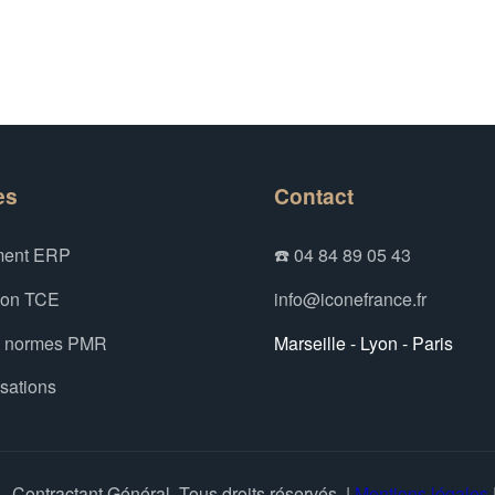
es
Contact
ent ERP
☎️ 04 84 89 05 43
ion TCE
info@iconefrance.fr
x normes PMR
Marseille - Lyon - Paris
isations
 Contractant Général. Tous droits réservés. |
Mentions légales