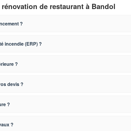
 rénovation de restaurant à Bandol
encement ?
té incendie (ERP) ?
rieure ?
vos devis ?
ure ?
avaux ?