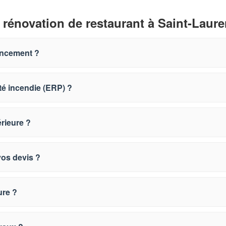
 rénovation de restaurant à Saint-Laure
encement ?
té incendie (ERP) ?
rieure ?
vos devis ?
ure ?