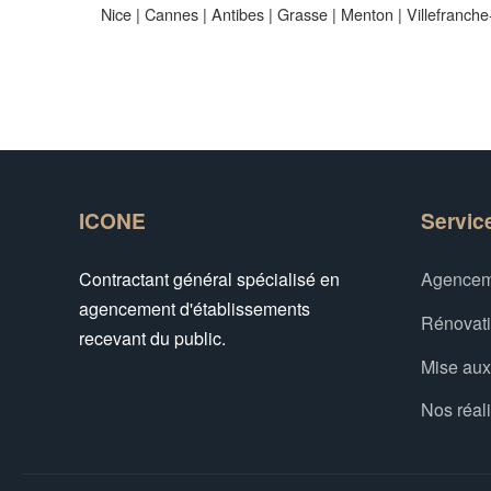
Nice
|
Cannes
|
Antibes
|
Grasse
|
Menton
|
Villefranch
ICONE
Servic
Contractant général spécialisé en
Agencem
agencement d'établissements
Rénovat
recevant du public.
Mise au
Nos réal