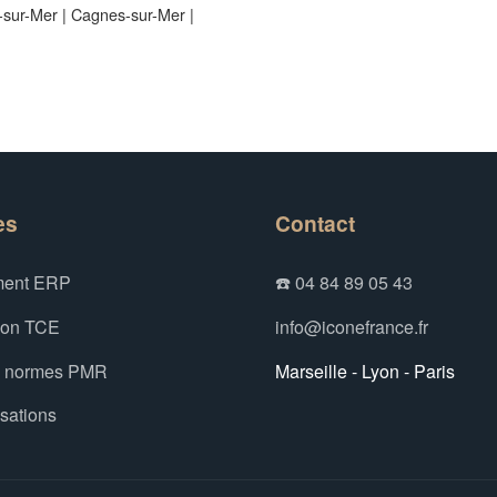
e-sur-Mer
|
Cagnes-sur-Mer
|
es
Contact
ent ERP
☎️ 04 84 89 05 43
ion TCE
info@iconefrance.fr
x normes PMR
Marseille - Lyon - Paris
isations