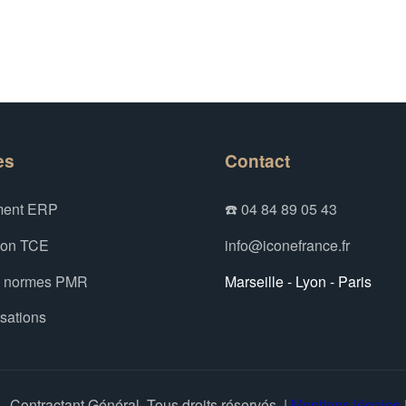
es
Contact
ent ERP
☎️ 04 84 89 05 43
ion TCE
info@iconefrance.fr
x normes PMR
Marseille - Lyon - Paris
isations
 Contractant Général. Tous droits réservés. |
Mentions légales