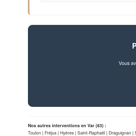
P
Vous av
Nos autres interventions en Var (83) :
Toulon
|
Fréjus
|
Hyères
|
Saint-Raphaël
|
Draguignan
|