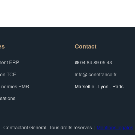
es
Contact
ent ERP
☎️ 04 84 89 05 43
ion TCE
info@iconefrance.fr
x normes PMR
Marseille - Lyon - Paris
isations
 Contractant Général. Tous droits réservés. |
Mentions légales